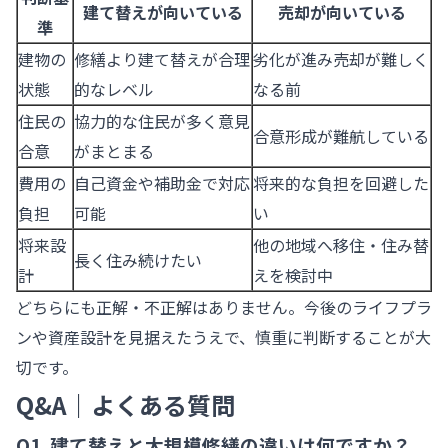
建て替えが向いている
売却が向いている
準
建物の
修繕より建て替えが合理
劣化が進み売却が難しく
状態
的なレベル
なる前
住民の
協力的な住民が多く意見
合意形成が難航している
合意
がまとまる
費用の
自己資金や補助金で対応
将来的な負担を回避した
負担
可能
い
将来設
他の地域へ移住・住み替
長く住み続けたい
計
えを検討中
どちらにも正解・不正解はありません。今後のライフプラ
ンや資産設計を見据えたうえで、慎重に判断することが大
切です。
Q&A｜よくある質問
Q1. 建て替えと大規模修繕の違いは何ですか？