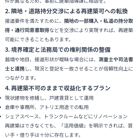
件が異なるため、事前に建築指導課に相談を。
2. 隣地・道路持分交渉による再建築可への転換
接道要件を満たすために、
隣地の一部購入・私道の持分取
得・通行同意書取得
などを交渉により実現すれば、再建築
可能にできることもあります。
3. 境界確定と法務局での権利関係の整備
越境や地目、接道形状が曖昧な場合には、
測量士や司法書
士と連携
し、現況と登記を一致させることが信頼性向上に
つながります。
4. 再建築不可のままで収益化するプラン
現状建物を修繕し、戸建賃貸として運用
倉庫や事務所、アトリエ用途での転用
シェアスペース、トランクルームなどにリノベーション
再建築はできなくても、「活用価値」を明示できれば、買
い手・借り手は十分に存在します。